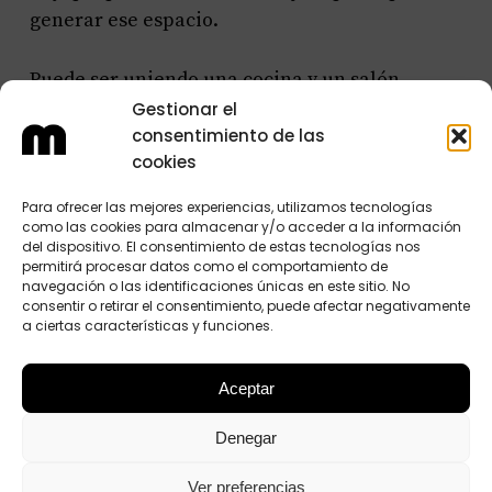
generar ese espacio.
Puede ser uniendo una cocina y un salón,
creando así un espacio abierto y tan de
Gestionar el
consentimiento de las
tendencia en estos últimos años. O puede ser
cookies
jugando con la disposición de los muebles o
elementos de una habitación como la del
Para ofrecer las mejores experiencias, utilizamos tecnologías
cuarto de baño, en la que se puede sacar
como las cookies para almacenar y/o acceder a la información
del dispositivo. El consentimiento de estas tecnologías nos
mucho partido con recursos estéticos como los
permitirá procesar datos como el comportamiento de
elementos transparentes.
navegación o las identificaciones únicas en este sitio. No
consentir o retirar el consentimiento, puede afectar negativamente
a ciertas características y funciones.
Derribar tabiques o unir espacios mediante
cerramientos de cristal por ejemplo, para
Aceptar
conseguir amplitud son otras opciones. Todo
dependerá del espacio del que partamos pero
Denegar
siempre hay una opción posible.
Ver preferencias