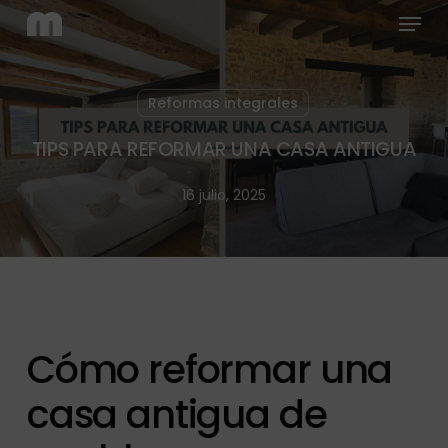
Menu
Skip
to
main
content
Reformas integrales
TIPS PARA REFORMAR UNA CASA ANTIGUA
16 julio, 2025
Cómo reformar una
casa antigua de