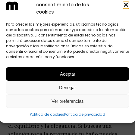
consentimiento de las
La importancia de tener en cuenta la elección y
cookies
combinación adecuada de accesorios como
Para ofrecer las mejores experiencias, utilizamos tecnologías
sanitarios, grifería, espejo, mampara y
como las cookies para almacenar y/o acceder a la información
del dispositivo. El consentimiento de estas tecnologías nos
mobiliario para el almacenamiento es obvia.
permitirá procesar datos como el comportamiento de
La sustitución de la bañera por una ducha, el
navegación o las identificaciones únicas en este sitio. No
consentir o retirar el consentimiento, puede afectar negativamente
uso de una mampara de ducha de cristal
a ciertas características y funciones.
transparente como divisor del espacio y la
incorporación de un gran mueble central en
Aceptar
acabado roble con un lavabo y grifo sobre
modernidad
encimera de color blanco aporta
Denegar
a este proyecto.
Ver preferencias
Las fotos muestran resultado final de la
Política de cookies
Política de privacidad
reforma del baño, resaltando la luminosidad,
el equilibrio y la elegancia. Si buscas una
solución para la reforma de tu baño
puedes